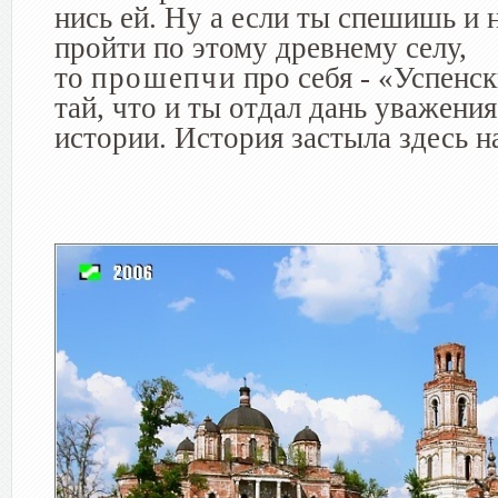
нись ей. Ну а если ты спе­шишь и 
пройти по этому древнему селу,
то
прошепчи
про се­бя - «Успенск
тай, что и ты отдал дань уважени
истории. Ис­тория застыла здесь н