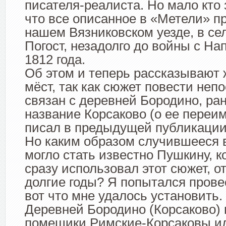
писателя-реалиста. Но мало кто 
что все описанное в «Метели» п
нашем Вязниковском уезде, в се
Погост, незадолго до войны с Н
1812 года.
Об этом и теперь рассказывают 
мёст, так как сюжет повести неп
связан с деревней Бородино, ра
название Корсаково (о ее переи
писал в предыдущей публикации
Но каким образом случившееся в
могло стать известно Пушкину, к
сразу использовал этот сюжет, о
долгие годы? Я попытался прове
вот что мне удалось установить.
Деревней Бородино (Корсаково)
помещики Римские-Корсаковы ил