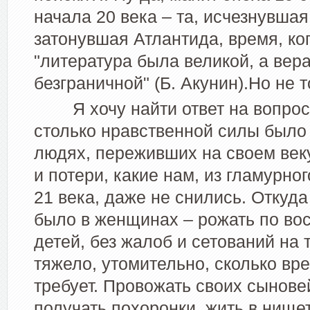
начала 20 века – та, исчезнувшая
затонувшая Атлантида, время, ко
"литература была великой, а вера
безграничной" (Б. Акунин).Но не т
Я хочу найти ответ на вопрос
столько нравственной силы было 
людях, переживших на своем век
и потери, какие нам, из гламурног
21 века, даже не снились. Откуда
было в женщинах – рожать по во
детей, без жалоб и сетований на т
тяжело, утомительно, сколько вр
требует. Провожать своих сынове
получать похоронки, жить в нище